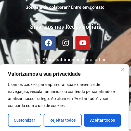
Gostaria de colaborar? Entre em contato!
Siga-nos nas Redes Sociais
contato@forropatrimoniocultural.art.br
Valorizamos a sua privacidade
Usamos cookies para aprimorar sua experiência de
2022 –
2026
© Forró Patrimônio Cultural | Todos os
navegação, veicular anúncios ou conteúdo personalizado e
direitos deste material são reservados aos
analisar nosso tráfego.
Ao clicar em "Aceitar tudo", você
mantenedores do Site Forró Patrimônio Cultural,
conforme a Lei nº 9.610/98. A sua publicação,
concorda com o uso de cookies.
redistribuição, transmissão e reescrita sem autorização
prévia é proibida.
Customizar
Rejeitar todos
Aceitar todos