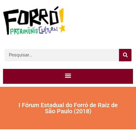
I Fórum Estadual do Forró de Raiz de
São Paulo (2018)