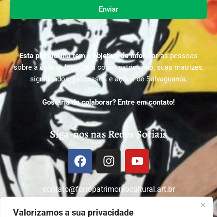
Enviar
Esta plataforma tem o objetivo de informar
as pessoas
sobre a cultura forrozeira como patrimônio, suas matrizes,
significados, processos e ações de Salvaguarda.
Gostaria de colaborar? Entre em contato!
Siga-nos nas Redes Sociais
contato@forropatrimoniocultural.art.br
Valorizamos a sua privacidade