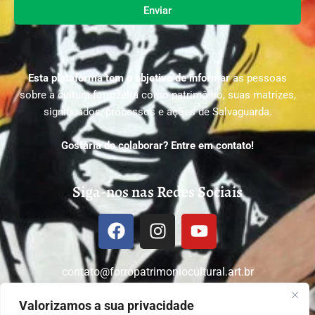
Enviar
Esta plataforma tem o objetivo de informar
as pessoas
sobre a cultura forrozeira como patrimônio, suas matrizes,
significados, processos e ações de Salvaguarda.
Gostaria de colaborar? Entre em contato!
Siga-nos nas Redes Sociais
contato@forropatrimoniocultural.art.br
Valorizamos a sua privacidade