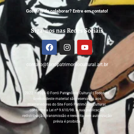
Gostaria de colaborar? Entre em contato!
Siga-nos nas Redes Sociais
contato@forropatrimoniocultural.art.br
2022 –
2026
© Forró Patrimônio Cultural | Todos os
direitos deste material são reservados aos
mantenedores do Site Forró Patrimônio Cultural,
conforme a Lei nº 9.610/98. A sua publicação,
redistribuição, transmissão e reescrita sem autorização
prévia é proibida.