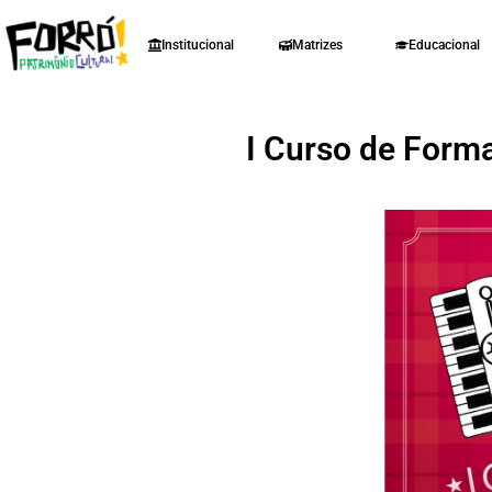
Institucional
Matrizes
Educacional
I Curso de Form
ok
pp