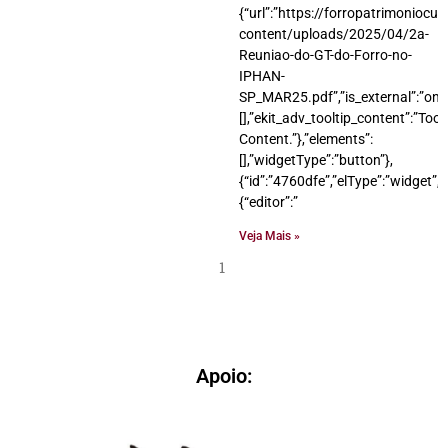
{“url”:”https://forropatrimoniocul
content/uploads/2025/04/2a-
Reuniao-do-GT-do-Forro-no-
IPHAN-
SP_MAR25.pdf”,”is_external”:”on”,”
[],”ekit_adv_tooltip_content”:”Tool
Content.”},”elements”:
[],”widgetType”:”button”},
{“id”:”4760dfe”,”elType”:”widget”,”
{“editor”:”
Veja Mais »
1
Apoio: