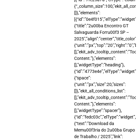
{“_column_size”:100,”ekit_all_condi
[]},”elements”:
[{“id”:”0e4f015″,”elType”:”widget”,”
{“title”:”2u00ba Encontro GT
Salvaguarda Forru00f3 SP –
2025″,”align”:”center”,”title_color
{“unit”:”px”,”top”:”20″,”right”:”0″,”b
[],”ekit_adv_tooltip_content”:”Tool
Content.”},”elements”:
[],”widgetType”:”heading”},
{“id”:”4773e4e”,”elType”:”widget”,”
{“space”:
{“unit”:”px”,”size”:20,”sizes”:
[]},”ekit_all_conditions_list”:
[],”ekit_adv_tooltip_content”:”Tool
Content.”},”elements”:
[],”widgetType”:”spacer”},
{“id”:”fedc03c”,”elType”:”widget”,”s
{“text”:”Download da
Memu00f3ria do 2u00ba Grupo
de Trabalho / 2025″,”link”: