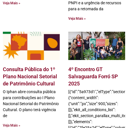
PNPI e a urgência de recursos
Veja Mais »
para a retomada da
Veja Mais »
Consulta Pública do 1º
4º Encontro GT
Plano Nacional Setorial
Salvaguarda Forró SP
de Patrimônio Cultural
2025
O Iphan abre consulta pública
[{“id”:”5a973d1″,”elType”:”section”,
para contribuições ao I Plano
{“content_width”:
Nacional Setorial do Patrimônio
{“unit”:”px”,”size”:900,”sizes”:
Cultural. O plano terá vigência
[]},”ekit_all_conditions_list”:
de
[],”ekit_section_parallax_multi_ite
[]},”elements”:
Veja Mais »
[{“id”:”7fe25a7d”,”elType”:”column”